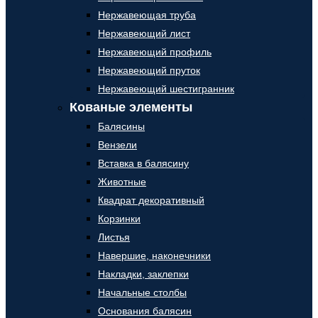
Нержавеющая труба
Нержавеющий лист
Нержавеющий профиль
Нержавеющий пруток
Нержавеющий шестигранник
Кованые элементы
Балясины
Вензели
Вставка в балясину
Животные
Квадрат декоративный
Корзинки
Листья
Навершие, наконечники
Накладки, заклепки
Начальные столбы
Основания балясин