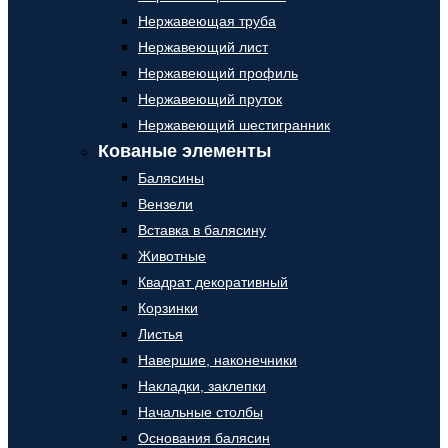
Нержавеющая труба
Нержавеющий лист
Нержавеющий профиль
Нержавеющий пруток
Нержавеющий шестигранник
Кованые элементы
Балясины
Вензели
Вставка в балясину
Животные
Квадрат декоративный
Корзинки
Листья
Навершие, наконечники
Накладки, заклепки
Начальные столбы
Основания балясин