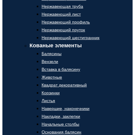
Нержавеющая труба
Нержавеющий лист
Нержавеющий профиль
Нержавеющий пруток
Нержавеющий шестигранник
Кованые элементы
Балясины
Вензели
Вставка в балясину
Животные
Квадрат декоративный
Корзинки
Листья
Навершие, наконечники
Накладки, заклепки
Начальные столбы
Основания балясин