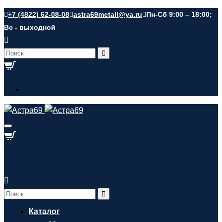
+7 (4822) 62-08-08
astra69metall@ya.ru
Пн-Сб 9:00 – 18:00;
Вс - выходной
Search
for:
Your cart is currently empty.
Your cart is currently empty.
Search
for:
Каталог